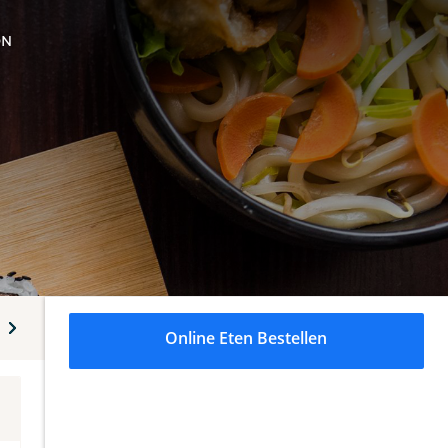
ON
Tjap tjoy
Chinese bami gerechten
Mihoen gerechten
Online Eten Bestellen