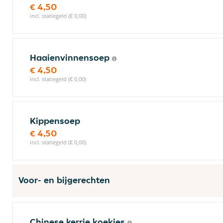
€ 4,50
incl. statiegeld (€ 0,00)
Haaienvinnensoep
€ 4,50
incl. statiegeld (€ 0,00)
Kippensoep
€ 4,50
incl. statiegeld (€ 0,00)
Voor- en bijgerechten
Chinese kerrie koekjes