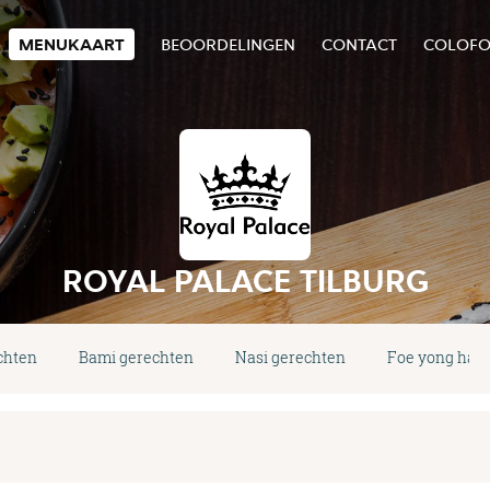
MENUKAART
BEOORDELINGEN
CONTACT
COLOF
ROYAL PALACE TILBURG
chten
Bami gerechten
Nasi gerechten
Foe yong hai