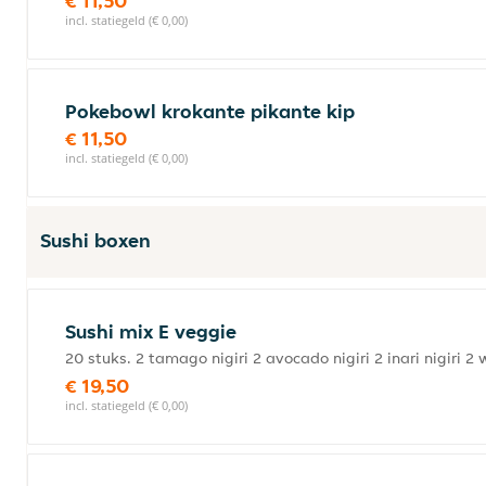
€ 11,50
incl. statiegeld (€ 0,00)
Pokebowl krokante pikante kip
€ 11,50
incl. statiegeld (€ 0,00)
Sushi boxen
Sushi mix E veggie
20 stuks. 2 tamago nigiri 2 avocado nigiri 2 inari nigir
€ 19,50
incl. statiegeld (€ 0,00)