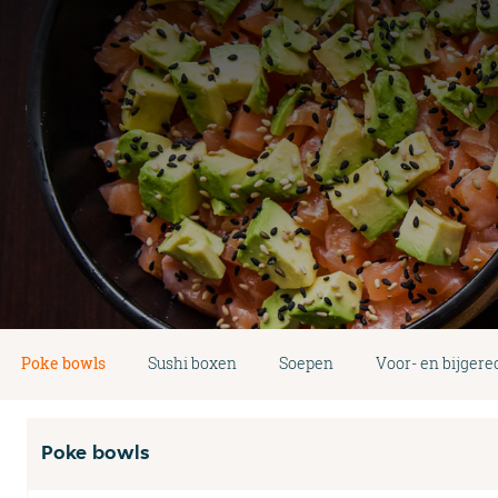
Poke bowls
Sushi boxen
Soepen
Voor- en bijgere
Poke bowls