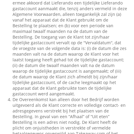
ermee akkoord dat Lieferando een tijdelijke Lieferando
gastaccount aanmaakt die, tenzij anders vermeld in deze
Algemene Voorwaarden, alleen toegankelijk zal zijn (a)
vanaf het apparaat dat de Klant gebruikt om de
Bestelling te plaatsen; en (b) voor een periode van
maximaal twaalf maanden na de datum van de
Bestelling. De toegang van de Klant tot zijn/haar
tijdelijke gastaccount vervalt op de ''Vervaldatum'', dat
de vroegste van de volgende data is: (i) de datum die zes
maanden valt na de datum waarop de Klant voor het
laatst toegang heeft gehad tot de tijdelijke gastaccount;
(ii) de datum die twaalf maanden valt na de datum
waarop de tijdelijke gastaccount is aangemaakt; of (iii)
de datum waarop de Klant zich afmeldt bij zijn/haar
tijdelijke gastaccount, of de cache leegmaakt op het
apparaat dat de Klant gebruikte toen de tijdelijke
gastaccount werd aangemaakt.
De Overeenkomst kan alleen door het Bedrijf worden
uitgevoerd als de Klant correcte en volledige contact- en
adresgegevens verstrekt bij het plaatsen van de
Bestelling. In geval van een “Afhaal” of “Uit eten”
Bestelling is een adres niet nodig. De Klant heeft de
plicht om onjuistheden in verstrekte of vermelde
betaalgegevens onverwijld aan Takeaway.com of het